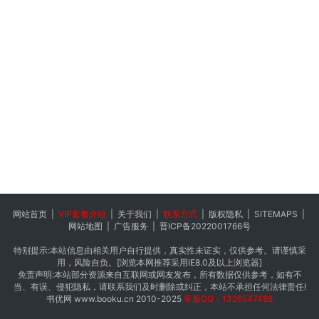
网站首页
|
VIP套餐介绍
|
关于我们
|
联系方式
|
版权隐私
|
SITEMAPS
|
网站地图
|
广告服务
|
晋ICP备2022001766号
特别提示:本站信息由相关用户自行提供，真实性未证实，仅供参考。请谨慎采
用，风险自负。[浏览本网推荐采用IE8.0及以上浏览器]
免责声明:本站部分资源来自互联网或网友发布，所有数据仅供参考，如有不
当、有误、侵犯隐私，请联系我们及时删除或纠正，本站不承担任何法律责任!
书优网
www.booku.cn
2010-2025
客服QQ：1326547488