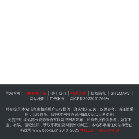
网站首页
|
VIP套餐介绍
|
关于我们
|
联系方式
|
版权隐私
|
SITEMAPS
|
网站地图
|
广告服务
|
晋ICP备2022001766号
特别提示:本站信息由相关用户自行提供，真实性未证实，仅供参考。请谨慎采
用，风险自负。[浏览本网推荐采用IE8.0及以上浏览器]
免责声明:本站部分资源来自互联网或网友发布，所有数据仅供参考，如有不
当、有误、侵犯隐私，请联系我们及时删除或纠正，本站不承担任何法律责任!
书优网
www.booku.cn
2010-2025
客服QQ：1326547488