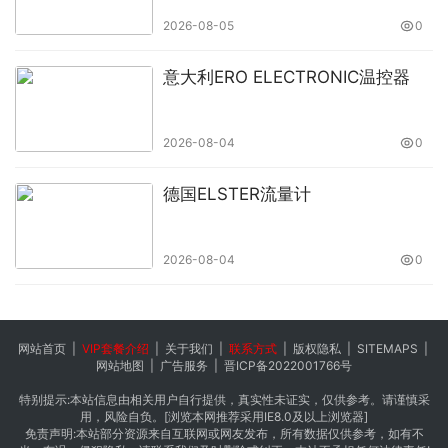
2026-08-05
0
公司介绍
意大利ERO ELECTRONIC温控器
骏伯人力集团总部在
广州
，陆续建立了以深圳、北京、上
海、深圳等国家核心城市为中心的辐射全国的
300多个网
2026-08-04
0
点
，
覆盖中国大陆所有31省份及广东省内所有21地级市
，
为员工人数多、网点分布广的大型集团公司及跨国企业提
德国ELSTER流量计
供“
一地签约、全国操作
”的综合性人力资源外包解决方案。
给客户提供更满意、更全面的“点对点”的人力资源外包服
务，能及时按照各地最新的人事政策调整与操作各项服务，
2026-08-04
0
为企业
有效规避政策风险，减少运作成本和精力
，搭建出全
方位的服务平台。
网站首页
|
VIP套餐介绍
|
关于我们
|
联系方式
|
版权隐私
|
SITEMAPS
|
在此非常感谢您的支持与信任，如能达成合作，我司将竭诚
网站地图
|
广告服务
|
晋ICP备2022001766号
为您提供优质服务。
特别提示:本站信息由相关用户自行提供，真实性未证实，仅供参考。请谨慎采
用，风险自负。[浏览本网推荐采用IE8.0及以上浏览器]
免责声明:本站部分资源来自互联网或网友发布，所有数据仅供参考，如有不
联系方式