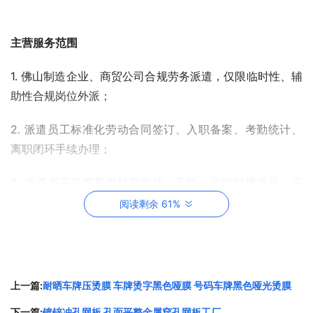
主营服务范围
1. 佛山制造企业、商贸公司合规劳务派遣，仅限临时性、辅
助性合规岗位外派；
2. 派遣员工标准化劳动合同签订、入职备案、考勤统计、
离职闭环手续办理；
3. 派遣员工月度薪资核算发放、五险一金按时增减员、工
伤对接处理与劳资调解；
阅读剩余 61%
4. 规范搭建企业用工台账、协助完成劳务派遣年度核验、用
工合规风险自查整改。
上一篇:
耐晒车牌压烫膜 车牌烫字黑色哑膜 号码车牌黑色哑光烫膜
下一篇:
镀锌冲孔网板 孔面平整金属穿孔网板工厂