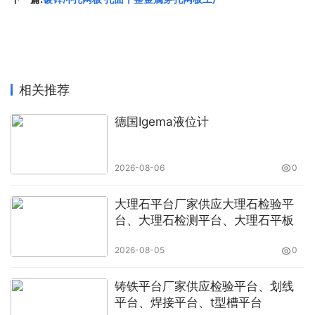
服务核心优势
1. 严守广东劳务派遣新规，严控派遣用工10%人数红线，完
全贴合佛山稽查要求；
相关推荐
2. 剥离全部派遣员工人事琐事，释放企业行政人力，专注
生产经营与主业发展；
德国Igema液位计
3. 实时同步佛山本地用工政策与稽查风向，提前优化用工
方案，规避合规漏洞；
2026-08-06
0
4. 派遣员工劳动关系归属我司，全权承接所有用工纠纷，零
大理石平台厂家供应大理石检验平
台、大理石检测平台、大理石平板
风险转嫁用工隐患；
2026-08-05
0
5. 全套人事资料标准化留存，台账合规完整，轻松应对属
地人社常态化专项检查。
铸铁平台厂家供应检验平台、划线
平台、焊接平台、t型槽平台