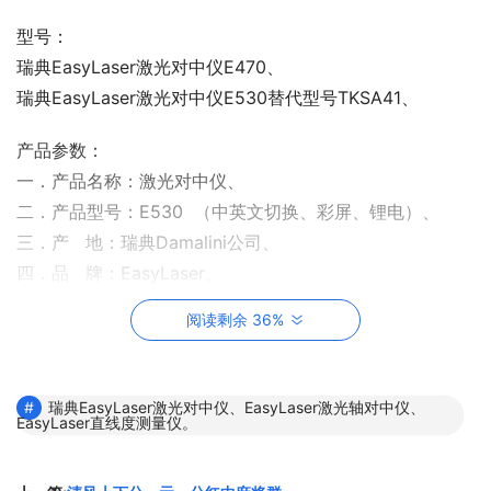
型号：
瑞典EasyLaser激光对中仪E470、
瑞典EasyLaser激光对中仪E530替代型号TKSA41、
产品参数：
一．产品名称：激光对中仪、
二．产品型号：E530 （中英文切换、彩屏、锂电）、
三．产 地：瑞典Damalini公司、
四．品 牌：EasyLaser、
五．产品特点：彩屏、全中文界面、充电锂电源、节省电源
阅读剩余 36%
成本、
六．主要程序：
瑞典EasyLaser激光对中仪、EasyLaser激光轴对中仪、
9-12-3点法水平机械对中、
EasyLaser直线度测量仪。
任意三点法水平机械对中、
软脚测量、