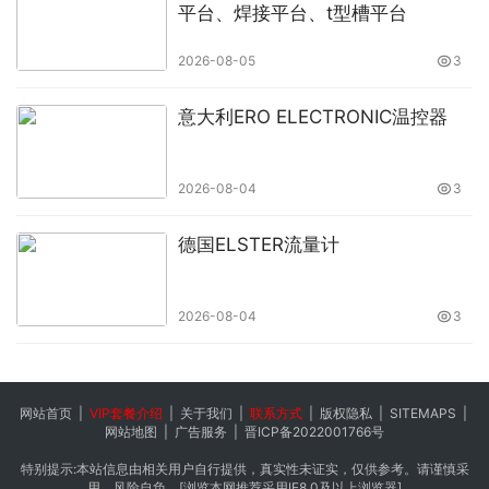
固话：0755-83989606
平台、焊接平台、t型槽平台
2026-08-05
3
手机：13410894074
朱
志超
（微信同号）
意大利ERO ELECTRONIC温控器
办公QQ号：1622080401
地址：南宁青秀区民族大道16号环球时代2525号
2026-08-04
3
原文链接：
http://www.booku.cn/news/1944.html
，转载
德国ELSTER流量计
和复制请保留此链接。
以上就是关于
贺州社保外包，贺州人事代理，贺州劳务派遣
公司
全部的内容，关注我们，带您了解更多相关内容。
2026-08-04
3
网站首页
|
VIP套餐介绍
|
关于我们
|
联系方式
|
版权隐私
|
SITEMAPS
|
网站地图
|
广告服务
|
晋ICP备2022001766号
特别提示:本站信息由相关用户自行提供，真实性未证实，仅供参考。请谨慎采
用，风险自负。[浏览本网推荐采用IE8.0及以上浏览器]