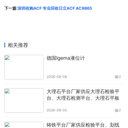
骏伯人力集团总部在
广州
，陆续建立了以深圳、北京、上
下一篇:
深圳收购ACF 专业回收日立ACF AC9865
海、深圳等国家核心城市为中心的辐射全国的
300多个网
点
，
覆盖中国大陆所有31省份及广东省内所有21地级市
，
为员工人数多、网点分布广的大型集团公司及跨国企业提
供“
一地签约、全国操作
”的综合性人力资源外包解决方案。
给客户提供更满意、更全面的“点对点”的人力资源外包服
相关推荐
务，能及时按照各地最新的人事政策调整与操作各项服务，
德国Igema液位计
为企业
有效规避政策风险，减少运作成本和精力
，搭建出全
方位的服务平台。
2026-08-06
2
在此非常感谢您的支持与信任，如能达成合作，我司将竭诚
为您提供优质服务。
大理石平台厂家供应大理石检验平
台、大理石检测平台、大理石平板
联系方式
2026-08-05
2
公司：骏伯人力集团南宁分公司
铸铁平台厂家供应检验平台、划线