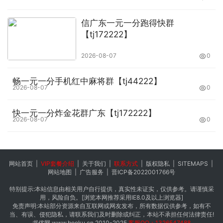
信广东一元一分跑得快群
【tj172222】
2026-08-07
0
畅一元一分手机红中麻将群【tj44222】
2026-08-07
0
快一元一分炸金花群广东【tj172222】
2026-08-07
0
网站首页
|
VIP套餐介绍
|
关于我们
|
联系方式
|
版权隐私
|
SITEMAPS
|
网站地图
|
广告服务
|
晋ICP备2022001766号
特别提示:本站信息由相关用户自行提供，真实性未证实，仅供参考。请谨慎采
用，风险自负。[浏览本网推荐采用IE8.0及以上浏览器]
免责声明:本站部分资源来自互联网或网友发布，所有数据仅供参考，如有不
当、有误、侵犯隐私，请联系我们及时删除或纠正，本站不承担任何法律责任!
书优网
www.booku.cn
2010-2025
客服QQ：1326547488