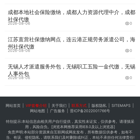
成都本地社会保险缴纳，成都人力资源代理中介，成都
社保代缴
2026-08-06
0
江苏直营社保缴纳网点，连云港正规劳务派遣公司，海
州社保代缴
2026-08-06
0
无锡人才派遣服务外包，无锡职工五险一金代缴，无锡
人事外包
2026-08-06
0
网站首页
|
VIP套餐介绍
|
关于我们
|
联系方式
|
版权隐私
|
SITEMAPS
|
网站地图
|
广告服务
|
晋ICP备2022001766号
特别提示:本站信息由相关用户自行提供，真实性未证实，仅供参考。请谨慎采
用，风险自负。[浏览本网推荐采用IE8.0及以上浏览器]
免责声明:本站部分资源来自互联网或网友发布，所有数据仅供参考，如有不
当、有误、侵犯隐私，请联系我们及时删除或纠正，本站不承担任何法律责任!